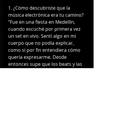
1. ¿Cómo descubriste que la 
música electrónica era tu camino?
“Fue en una fiesta en Medellín, 
cuando escuché por primera vez 
un set en vivo. Sentí algo en mi 
cuerpo que no podía explicar, 
como si por fin entendiera cómo 
quería expresarme. Desde 
entonces supe que los beats y las 
mezclas serían mi lenguaje más 
honesto.”
2. ¿Qué desafíos has enfrentado 
como mujer trans en la escena 
electrónica?
“Muchos. Desde que no me 
tomen en serio como artista, 
hasta tener que justificar mi 