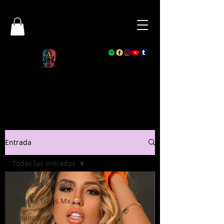
Entrada
Todas las entradas
Todas las entradas
Ámame Trans Mx
AmanotaMx