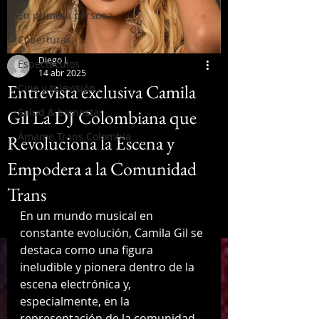
En primera persona
Coberturas
Diego L
Espectáculos
14 abr 2025
Entrevista exclusiva Camila
Cine y televisión
Gil La DJ Colombiana que
Salud & bienestar
Ámame Trans Colombia
Revoluciona la Escena y
Empodera a la Comunidad
Trans
En un mundo musical en 
constante evolución, Camila Gil se 
destaca como una figura 
ineludible y pionera dentro de la 
escena electrónica y, 
especialmente, en la 
representación de la comunidad 