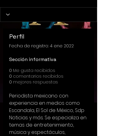
Perfil
Fecha de registro: 4 ene 2022
Sección informativa
0
Me gusta recibidos
0
comentarios recibidos
0
mejores respuestas
Periodista mexicano con 
experiencia en medios como 
Escandala, El Sol de México, Sdp 
Noticias y más. Se especializa en 
temas de entretenimiento, 
música y espectáculos, 