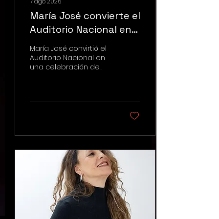
7 ago 2026
María José convierte el
Auditorio Nacional en
una fiesta de
María José convirtió el
despecho y libertad
Auditorio Nacional en
una celebración de
música, despecho y
emociones durante su
Ahora o Nunca Tour,
además de presentar
una nueva etapa de su
carrera.