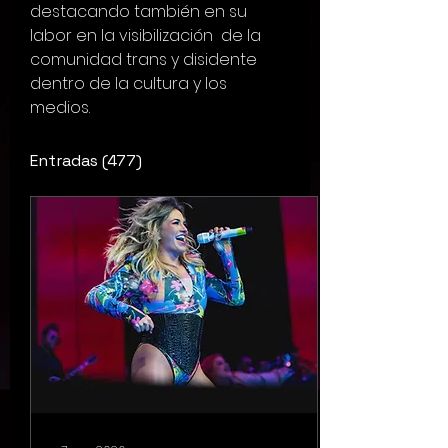
destacando también en su 
labor en la visibilización  de la 
comunidad trans y disidente 
dentro de la cultura y los 
medios. 
Entradas
(477)