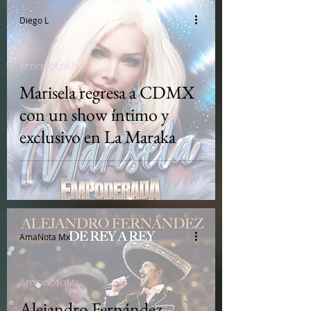
Diego L
AmanotaMx
Marisela regresa a CDMX
con un show íntimo y
exclusivo en La Maraka
AmaNota Mx
AmanotaMx
Alejandro Fernández