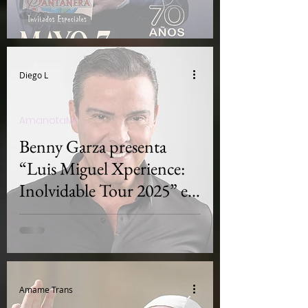
SANTANERA
Diego L
AmanotaMx
Benny Garza presenta
“Luis Miguel Xperience:
Inolvidable Tour 2025” en
CDMX
Amame Trans