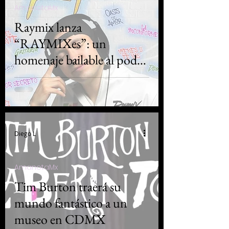
AmanotaMx
Raymix lanza
“RAYMIXes”: un
homenaje bailable al poder
de la cumbia
Diego L
AmanotaMx
Tim Burton traerá su
mundo fantástico a un
museo en CDMX