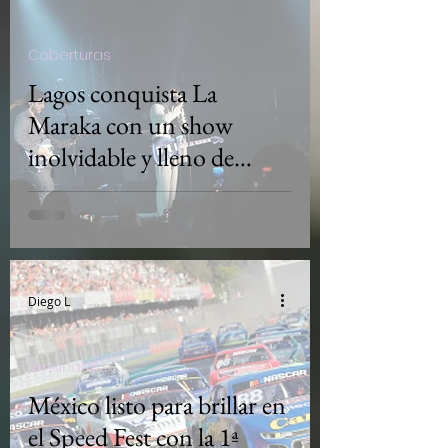
Coberturas
Lagos conquista La
Maraka con un show
inolvidable y lleno de
colaboraciones
Diego L
AmanotaMx
México listo para brillar en
el Speed Fest con la 1ª