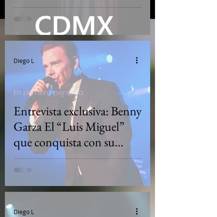
Diego L
En primera persona
Entrevista exclusiva: Benny
Garza El “Luis Miguel”
que conquista con su
imitación perfecta
Diego L