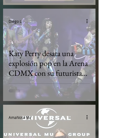
Diego L
Coberturas
Katy Perry desata una
explosión pop en la Arena
CDMX con su futurista
The Lifetimes Tour
AmaNota Mx
AmanotaMx