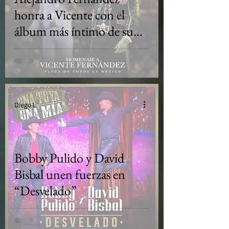
honra a Vicente con el
álbum más íntimo de su
carrera: De Rey a Rey
Diego L
AmanotaMx
Bobby Pulido y David
Bisbal unen fuerzas en
“Desvelado”