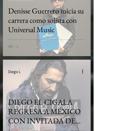
Denisse Guerrero inicia su
carrera como solista con
Universal Music
Diego L
AmanotaMx
DIEGO EL CIGALA
REGRESA A MÉXICO
CON INVITADA DE
LUJO: LA SONORA