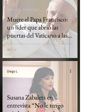
Ámame Trans Mx
Muere el Papa Francisco:
un líder que abrió las
puertas del Vaticano a las
personas trans y LGBTQ+
Diego L
AmanotaMx
Susana Zabaleta en
entrevista “No le tengo