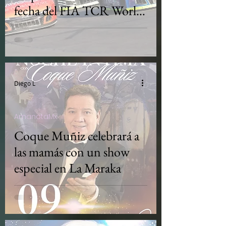
fecha del FIA TCR World
Tour
Diego L
AmanotaMx
Coque Muñiz celebrará a
las mamás con un show
especial en La Maraka