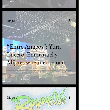
fans
Diego L
AmanotaMx
“Entre Amigos”: Yuri,
Lucero, Emmanuel y
Mijares se reúnen para una
noche histórica de música
y amistad
Diego L