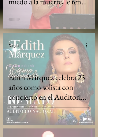
miedo a la muerte, le tengo
miedo a no vivir”
Diego L
AmanotaMx
Edith Márquez celebra 25
años como solista con
concierto en el Auditorio
Nacional este 10 de mayo