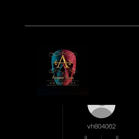
Más acciones
vh804062
0
0