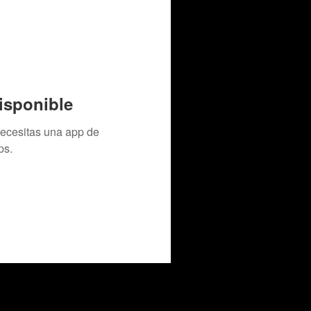
isponible
necesitas una app de
ps.