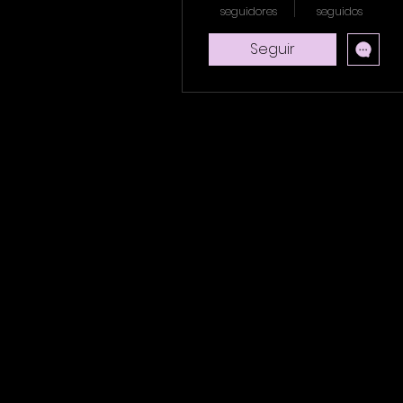
seguidores
seguidos
Seguir
Perfil
Comentarios del blog
Me gusta del blog
Events
Comentarios del foro
Entradas del foro