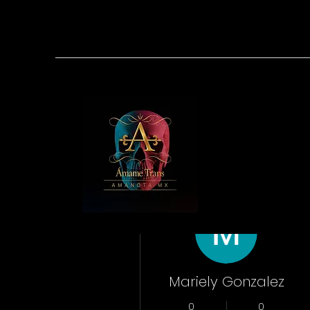
Más acciones
Mariely Gonzalez
0
0