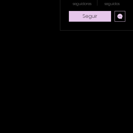
seguidores
seguidos
Seguir
Perfil
Comentarios del blog
Me gusta del blog
Events
Comentarios del foro
Entradas del foro