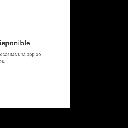
isponible
necesitas una app de
ps.