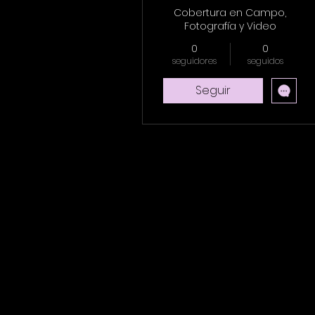
Cobertura en Campo,
Fotografía y Video
0
0
seguidores
seguidos
Seguir
Perfil
Entradas del blog
Comentarios del blog
Me gusta del blog
Events
Comentarios del foro