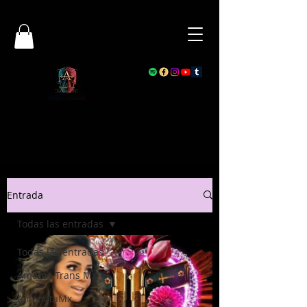
Entrada
Todas las entradas
Todas las entradas
Ámame Trans Mx
AmanotaMx