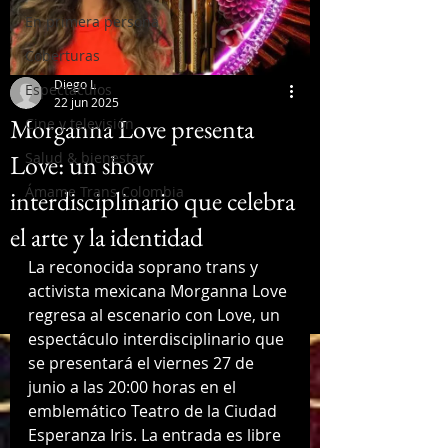
En primera persona
Coberturas
Diego L
Espectáculos
22 jun 2025
Morganna Love presenta
Cine y televisión
Love: un show
Salud & bienestar
Ámame Trans Colombia
interdisciplinario que celebra
el arte y la identidad
La reconocida soprano trans y 
activista mexicana Morganna Love 
regresa al escenario con Love, un 
espectáculo interdisciplinario que 
se presentará el viernes 27 de 
junio a las 20:00 horas en el 
emblemático Teatro de la Ciudad 
Esperanza Iris. La entrada es libre 