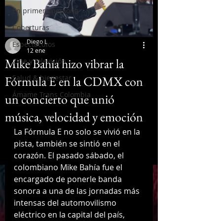
En primera persona
Coberturas
Diego L
Espectáculos
12 ene
Mike Bahía hizo vibrar la
Cine y televisión
Fórmula E en la CDMX con
Salud & bienestar
Ámame Trans Colombia
un concierto que unió
música, velocidad y emoción
La Fórmula E no solo se vivió en la 
pista, también se sintió en el 
corazón. El pasado sábado, el 
colombiano Mike Bahía fue el 
encargado de ponerle banda 
sonora a una de las jornadas más 
intensas del automovilismo 
eléctrico en la capital del país, 