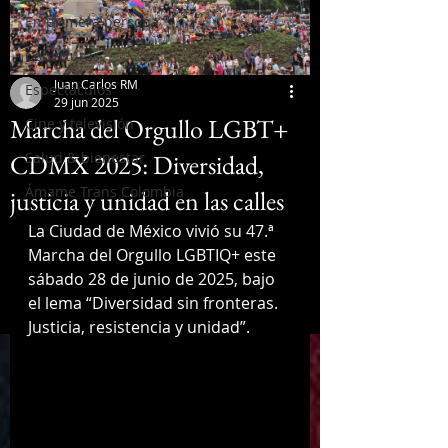
En primera persona
Coberturas
Juan Carlos RM
Espectáculos
29 jun 2025
Marcha del Orgullo LGBT+
Cine y televisión
CDMX 2025: Diversidad,
Salud & bienestar
Ámame Trans Colombia
justicia y unidad en las calles
La Ciudad de México vivió su 47.ª 
Marcha del Orgullo LGBTIQ+ este 
sábado 28 de junio de 2025, bajo 
el lema “Diversidad sin fronteras. 
Justicia, resistencia y unidad”.