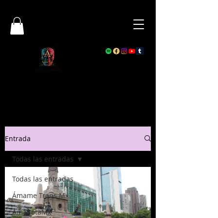
Entrada
Todas las entradas
Todas las entradas
Ámame Trans Mx
AmanotaMx