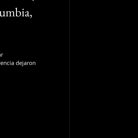
cumbia,
r 
rencia dejaron 