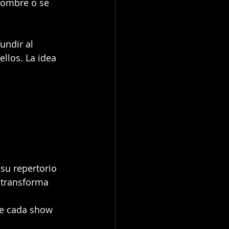
nombre o se 
undir al 
ellos. La idea 
su repertorio 
 transforma 
ue cada show 