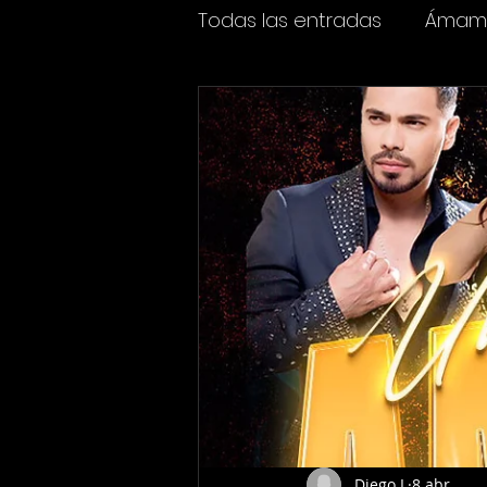
Todas las entradas
Ámame
Espectáculos
Cine y t
Diego L
8 abr