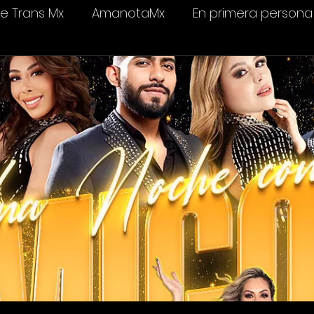
 Trans Mx
AmanotaMx
En primera persona
elevisión
Salud & bienestar
Ámame Trans C