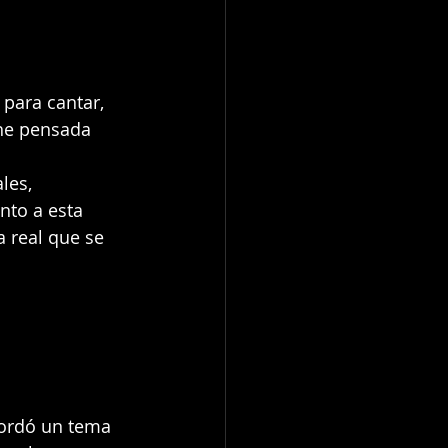
 para cantar, 
che pensada 
les, 
nto a esta 
a real que se 
ordó un tema 