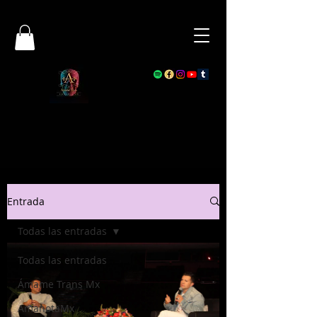
Entrada
Todas las entradas
Todas las entradas
Ámame Trans Mx
AmanotaMx