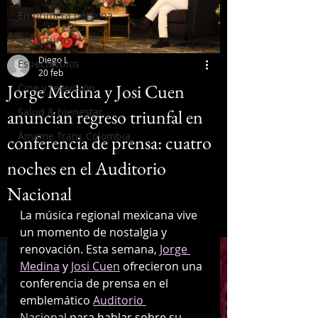
En primera persona
Coberturas
Diego L
Espectáculos
20 feb
Jorge Medina y Josi Cuen
Cine y televisión
anuncian regreso triunfal en
Salud & bienestar
Ámame Trans Colombia
conferencia de prensa: cuatro
noches en el Auditorio
Nacional
La música regional mexicana vive 
un momento de nostalgia y 
renovación. Esta semana, 
Jorge 
Medina
 y 
Josi Cuen
 ofrecieron una 
conferencia de prensa en el 
emblemático 
Auditorio 
Nacional
 para hablar sobre su 