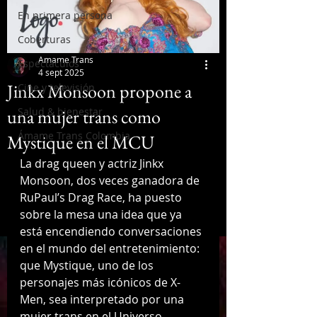
En primera persona
Coberturas
Amame Trans
Espectáculos
4 sept 2025
Jinkx Monsoon propone a
Cine y televisión
una mujer trans como
Salud & bienestar
Ámame Trans Colombia
Mystique en el MCU
La drag queen y actriz Jinkx 
Monsoon, dos veces ganadora de 
RuPaul’s Drag Race, ha puesto 
sobre la mesa una idea que ya 
está encendiendo conversaciones 
en el mundo del entretenimiento: 
que Mystique, uno de los 
personajes más icónicos de X-
Men, sea interpretado por una 
mujer trans en el Universo 