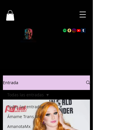
Entrada
Todas las entradas
Todas las entradas
Ámame Trans Mx
AmanotaMx