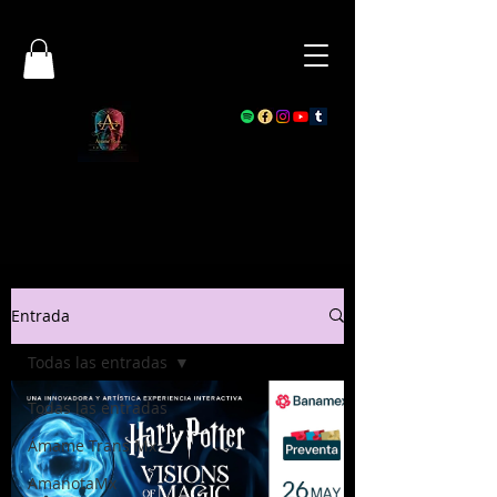
Entrada
Todas las entradas
Todas las entradas
Ámame Trans Mx
AmanotaMx