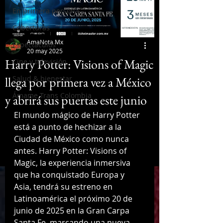
En primera persona
Coberturas
AmaNota Mx
Espectáculos
20 may 2025
Harry Potter: Visions of Magic
Cine y televisión
llega por primera vez a México
Salud & bienestar
Ámame Trans Colombia
y abrirá sus puertas este junio
El mundo mágico de Harry Potter 
está a punto de hechizar a la 
Ciudad de México como nunca 
antes. Harry Potter: Visions of 
Magic, la experiencia inmersiva 
que ha conquistado Europa y 
Asia, tendrá su estreno en 
Latinoamérica el próximo 20 de 
junio de 2025 en la Gran Carpa 
Santa Fe, marcando una nueva 