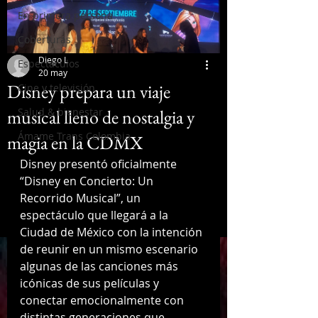
En primera persona
Coberturas
Diego L
Espectáculos
20 may
Disney prepara un viaje
Cine y televisión
musical lleno de nostalgia y
Salud & bienestar
Ámame Trans Colombia
magia en la CDMX
Disney presentó oficialmente 
“Disney en Concierto: Un 
Recorrido Musical”, un 
espectáculo que llegará a la 
Ciudad de México con la intención 
de reunir en un mismo escenario 
algunas de las canciones más 
icónicas de sus películas y 
conectar emocionalmente con 
distintas generaciones que 