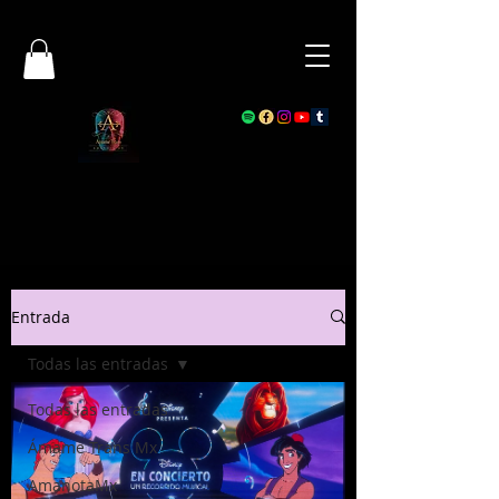
Entrada
Todas las entradas
Todas las entradas
Ámame Trans Mx
AmanotaMx