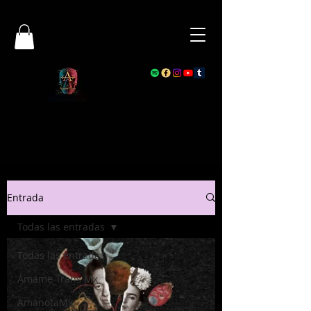
Entrada
Todas las entradas
Todas las entradas
Ámame Trans Mx
AmanotaMx