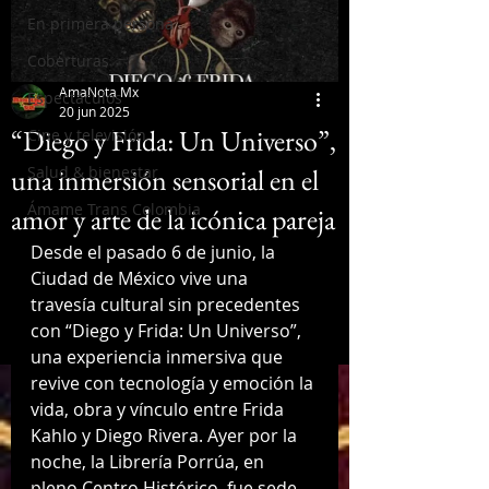
En primera persona
Coberturas
AmaNota Mx
Espectáculos
20 jun 2025
“Diego y Frida: Un Universo”,
Cine y televisión
una inmersión sensorial en el
Salud & bienestar
Ámame Trans Colombia
amor y arte de la icónica pareja
Desde el pasado 6 de junio, la 
Ciudad de México vive una 
travesía cultural sin precedentes 
con “Diego y Frida: Un Universo”, 
una experiencia inmersiva que 
revive con tecnología y emoción la 
vida, obra y vínculo entre Frida 
Kahlo y Diego Rivera. Ayer por la 
noche, la Librería Porrúa, en 
pleno Centro Histórico, fue sede 