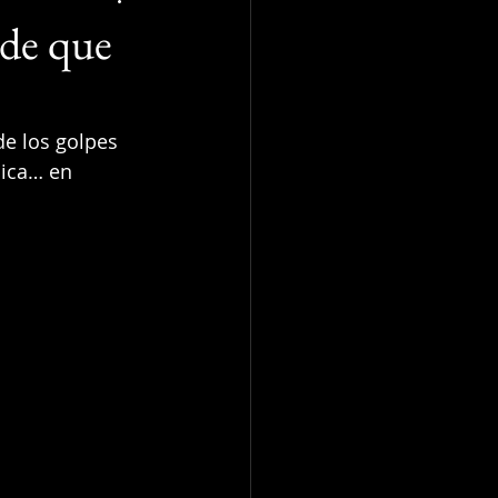
 de que
e los golpes 
ica… en 