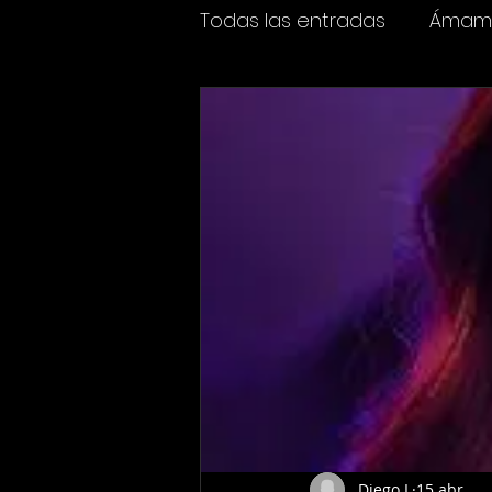
Todas las entradas
Ámame
Espectáculos
Cine y t
Diego L
15 abr