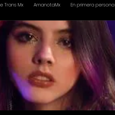
 Trans Mx
AmanotaMx
En primera persona
elevisión
Salud & bienestar
Ámame Trans C