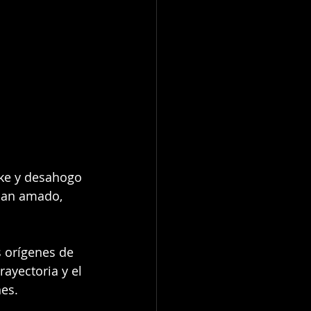
ke y desahogo 
han amado, 
 orígenes de 
ayectoria y el 
es.