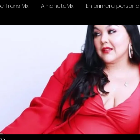
 Trans Mx
AmanotaMx
En primera persona
elevisión
Salud & bienestar
Ámame Trans C
025