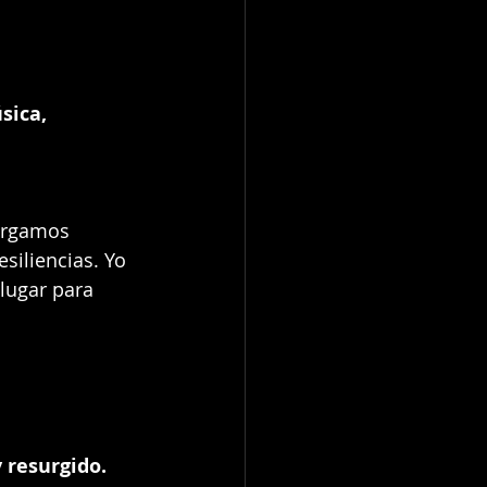
ica, 
cargamos 
siliencias. Yo 
lugar para 
 resurgido. 