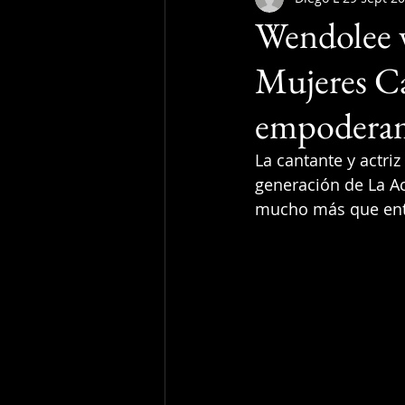
Wendolee v
Mujeres Ca
empodera
La cantante y actri
generación de La A
mucho más que ent