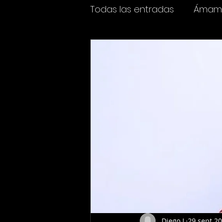
Todas las entradas
Ámame
Espectáculos
Cine y t
Diego L
29 sept 2