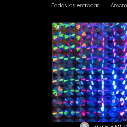
Todas las entradas
Ámame
Espectáculos
Cine y t
Juan Carlos RM
27