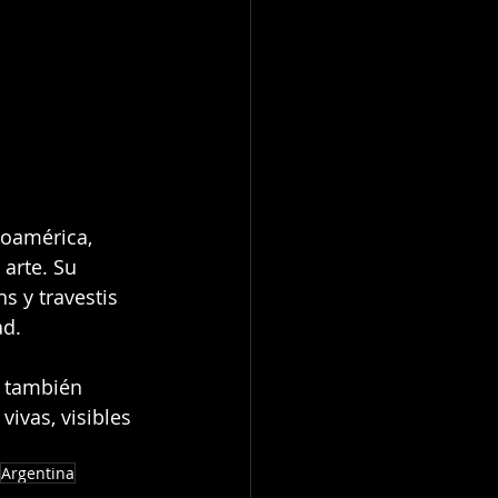
noamérica, 
 arte. Su 
s y travestis 
ad.
 también 
ivas, visibles 
Argentina