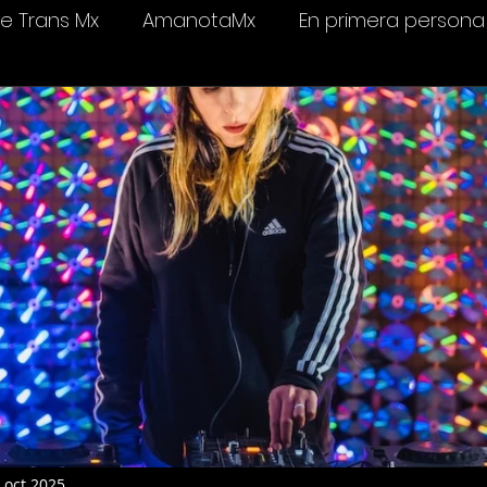
 Trans Mx
AmanotaMx
En primera persona
elevisión
Salud & bienestar
Ámame Trans C
 oct 2025