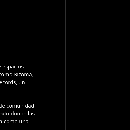
y espacios 
 como Rizoma, 
ecords, un 
s de comunidad 
texto donde las 
na como una 