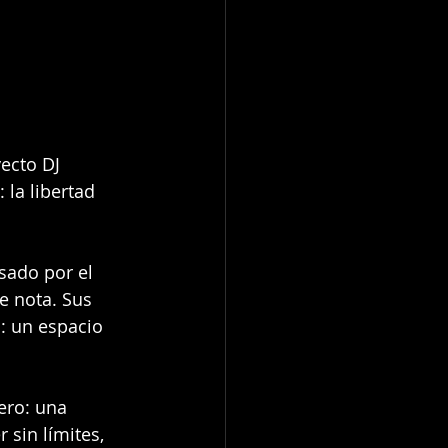
ecto DJ 
la libertad 
sado por el 
e nota. Sus 
: un espacio 
ero: una 
 sin límites, 