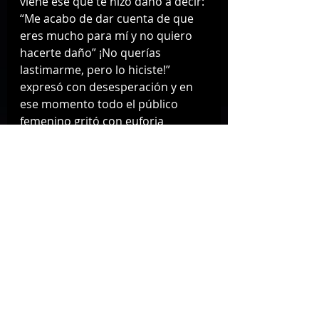
viene ese que te hizo daño a decir: 
“Me acabo de dar cuenta de que 
eres mucho para mí y no quiero 
hacerte daño” ¡No querías 
lastimarme, pero lo hiciste!” 
expresó con desesperación y en 
ese momento todo el público 
femenino gritó con euforia 
igualmente. 
Gloria Trevi
Finalmente antes de concluir el 
concierto se pudo deleitar 