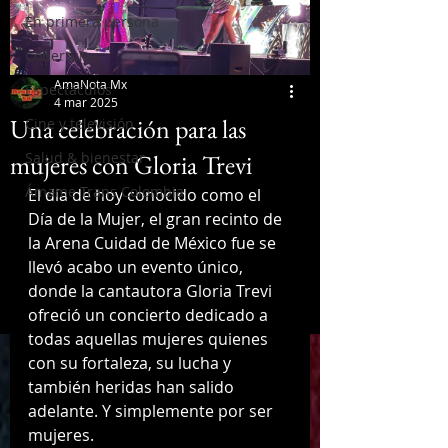
En primera persona
Coberturas
AmaNota Mx
Espectáculos
4 mar 2025
Una celebración para las
Cine y televisión
mujeres con Gloria Trevi
Salud & bienestar
Ámame Trans Colombia
El día de hoy conocido como el 
Día de la Mujer, el gran recinto de 
la Arena Cuidad de México fue se 
llevó acabo un evento único, 
donde la cantautora Gloria Trevi 
ofreció un concierto dedicado a 
todas aquellas mujeres quienes 
con su fortaleza, su lucha y 
también heridas han salido 
adelante. Y simplemente por ser 
mujeres. 