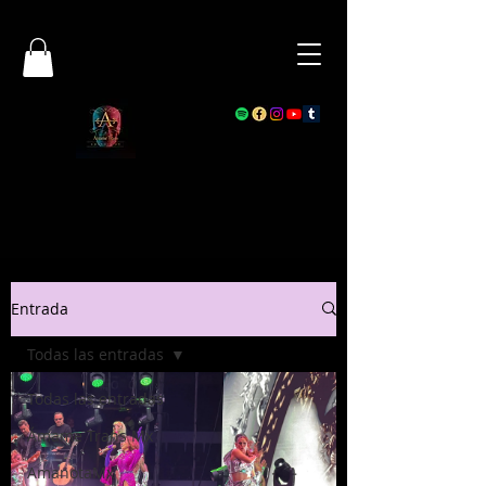
Entrada
Todas las entradas
Todas las entradas
Ámame Trans Mx
AmanotaMx