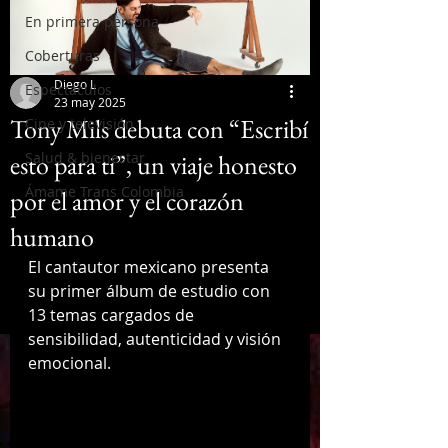
En primera persona
Coberturas
Diego L
Espectáculos
23 may 2025
Tony Mils debuta con “Escribí
Cine y televisión
esto para ti”, un viaje honesto
Salud & bienestar
Ámame Trans Colombia
por el amor y el corazón
humano
El cantautor mexicano presenta 
su primer álbum de estudio con 
13 temas cargados de 
sensibilidad, autenticidad y visión 
emocional.