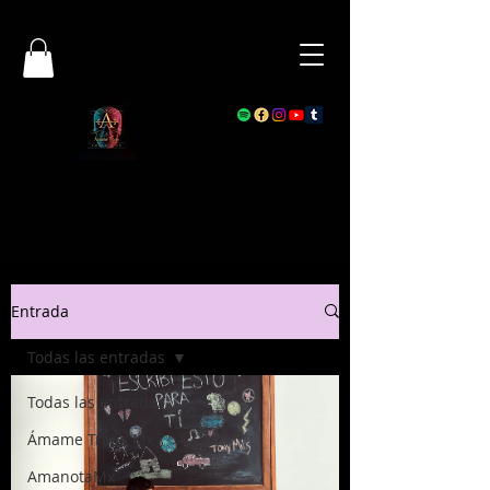
Entrada
Todas las entradas
Todas las entradas
Ámame Trans Mx
AmanotaMx