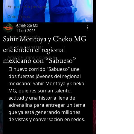
En primera persona
Coberturas
AmaNota Mx
Espectáculos
11 oct 2025
Sahir Montoya y Cheko MG
Cine y televisión
encienden el regional
Salud & bienestar
Ámame Trans Colombia
mexicano con “Sabueso”
El nuevo corrido “Sabueso” une 
dos fuerzas jóvenes del regional 
mexicano: Sahir Montoya y Cheko 
MG, quienes suman talento, 
actitud y una historia llena de 
adrenalina para entregar un tema 
que ya está generando millones 
de vistas y conversación en redes.