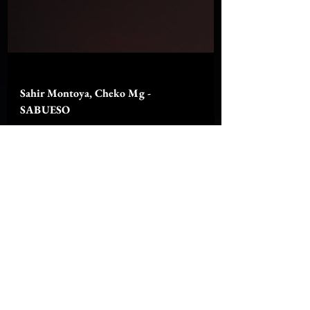
youtu.be
Sahir Montoya, Cheko Mg -
SABUESO
#SahirMontoya #ChekoMG #Musica
#SABUESO 🔥 Escucha el tema
“SABUESO” en tu plataforma favorita:
https://fonomnb.lnk.to/SABUESO ⏯️
Suscríbete al canal de Sahir Montoya:
https://bit.ly/47JPEu9 🎧 Escúchalo en:
Spotify: https://bit.ly/461IS5g Apple
Music: https://apple.co/4b7KElV ⚡
Síguelo en sus redes: Instagram:
https://www.instagram.com/sahirmont
oya/ Facebook:
https://www.facebook.com/SahirMonto
yaOficial TikTok:
https://www.tiktok.com/@sahirmontoy
a