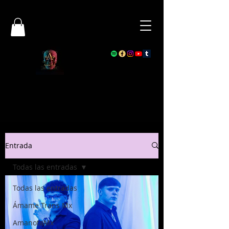
Entrada
Todas las entradas
Todas las entradas
Ámame Trans Mx
AmanotaMx