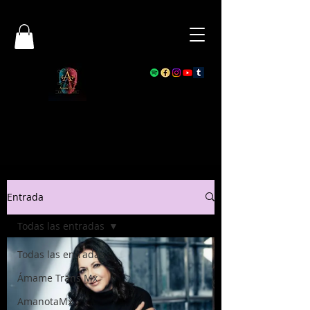
Entrada
Todas las entradas
Todas las entradas
Ámame Trans Mx
AmanotaMx