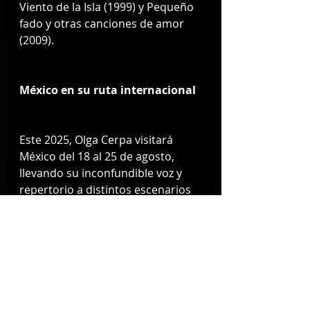
Viento de la Isla (1999) y Pequeño 
fado y otras canciones de amor 
(2009).
México en su ruta internacional
Este 2025, Olga Cerpa visitará 
México del 18 al 25 de agosto, 
llevando su inconfundible voz y 
repertorio a distintos escenarios 
de la Ciudad de México y Puebla. 
Su agenda incluye:
Foro El Tejedor (CDMX) – 20 
de agosto
El Breve Espacio (Puebla) – 21 
de agosto