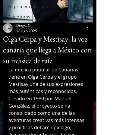
En primera persona
Coberturas
Diego. L
Espectáculos
18 ago 2025
Olga Cerpa y Mestisay: la voz
Cine y televisión
canaria que llega a México con
Salud & bienestar
Ámame Trans Colombia
su música de raíz
La música popular de Canarias 
tiene en Olga Cerpa y el grupo 
Mestisay una de sus expresiones 
más auténticas y reconocidas. 
Creado en 1980 por Manuel 
González, el proyecto se ha 
consolidado como una de las 
aventuras creativas más intensas 
y prolíficas del archipiélago, 
llevando durante más de tres 