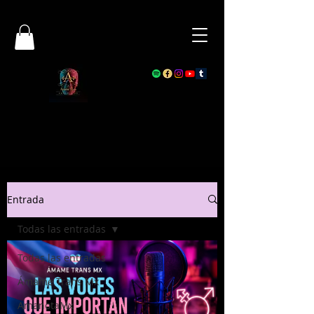
Entrada
Todas las entradas
Todas las entradas
Ámame Trans Mx
AmanotaMx