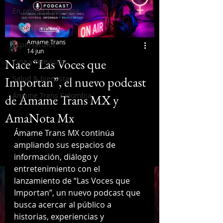
En primera persona
Coberturas
Amame Trans
Espectáculos
14 jun
Nace “Las Voces que
Cine y televisión
Importan”, el nuevo podcast
Salud & bienestar
Ámame Trans Colombia
de Ámame Trans MX y
AmaNota Mx
Ámame Trans MX continúa 
ampliando sus espacios de 
información, diálogo y 
entretenimiento con el 
lanzamiento de “Las Voces que 
Importan”, un nuevo podcast que 
busca acercar al público a 
historias, experiencias y 