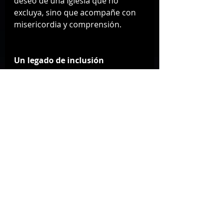
deseo de una Iglesia que no 
excluya, sino que acompañe con 
misericordia y comprensión.
Un legado de inclusión
El Papa Francisco será recordado 
por su esfuerzo en abrir espacios 
de diálogo y comprensión hacia 
las personas trans y LGBTQ+. Su 
liderazgo marcó un cambio 
significativo en la relación entre la 
Iglesia Católica y estas 
comunidades, promoviendo una 
visión más humana y cercana al 
mensaje de amor y compasión de 
Jesús.