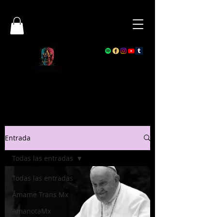
Entrada
Todas las entradas
Todas las entradas
Ámame Trans Mx
AmanotaMx