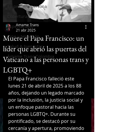
En primera persona
Coberturas
Amame Trans
Espectáculos
21 abr 2025
Muere el Papa Francisco: un
Cine y televisión
líder que abrió las puertas del
Salud & bienestar
Ámame Trans Colombia
Vaticano a las personas trans y
LGBTQ+
El Papa Francisco falleció este 
lunes 21 de abril de 2025 a los 88 
años, dejando un legado marcado 
por la inclusión, la justicia social y 
un enfoque pastoral hacia las 
personas LGBTQ+. Durante su 
pontificado, se destacó por su 
cercanía y apertura, promoviendo 