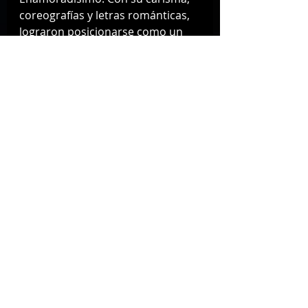
coreografías y letras románticas, 
lograron posicionarse como un 
fenómeno musical tanto en 
México como en América Latina. A 
lo largo de los años, sus 
integrantes han tomado rumbos 
diversos, pero la conexión con sus 
fans se mantiene viva, y este show 
busca celebrarlo.
Los boletos para “Mercurio & 
Friends” ya están disponibles en el 
sitio oficial de La Maraka, con 
precios que van desde $1,000 
hasta $2,600 pesos. El recinto 
contará con accesibilidad para 
personas en silla de ruedas y será 
un evento exclusivo para mayores 