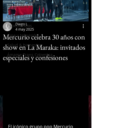
En primera persona
Coberturas
Diego L
Espectáculos
4 may 2025
Mercurio celebra 30 años con
Cine y televisión
show en La Maraka: invitados
Salud & bienestar
Ámame Trans Colombia
especiales y confesiones
El icónico grupo pop Mercurio 