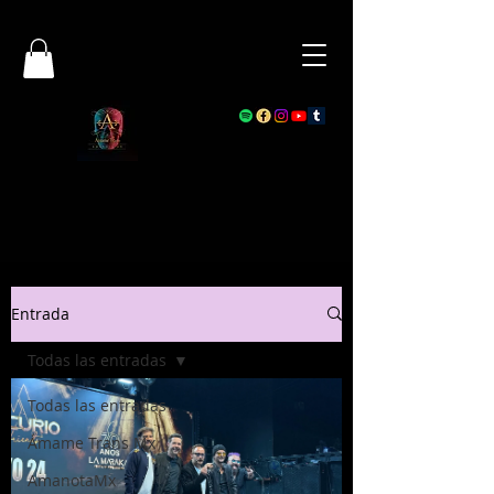
Entrada
Todas las entradas
Todas las entradas
Ámame Trans Mx
AmanotaMx