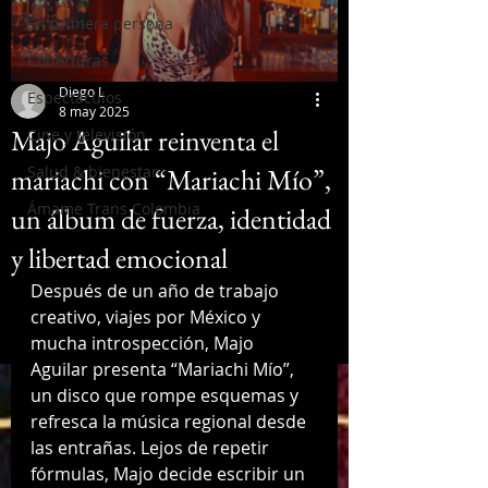
En primera persona
Coberturas
Diego L
Espectáculos
8 may 2025
Majo Aguilar reinventa el
Cine y televisión
mariachi con “Mariachi Mío”,
Salud & bienestar
Ámame Trans Colombia
un álbum de fuerza, identidad
y libertad emocional
Después de un año de trabajo 
creativo, viajes por México y 
mucha introspección, Majo 
Aguilar presenta “Mariachi Mío”, 
un disco que rompe esquemas y 
refresca la música regional desde 
las entrañas. Lejos de repetir 
fórmulas, Majo decide escribir un 