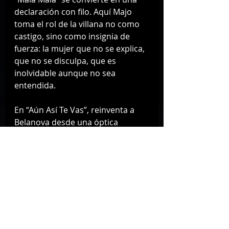
declaración con filo. Aquí Majo 
toma el rol de la villana no como 
castigo, sino como insignia de 
fuerza: la mujer que no se explica, 
que no se disculpa, que es 
inolvidable aunque no sea 
entendida.
En “Aún Así Te Vas”, reinventa a 
Belanova desde una óptica 
regional, pero cargada de 
nostalgia por el desarraigo. Habla 
de amor, pero también de 
migración, de sueños que se 
rompen, y de cómo decir adiós a 
lo que no vuelve.
La secuencia continúa con “Quise 