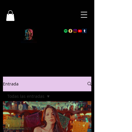
Entrada
Todas las entradas
Todas las entradas
Ámame Trans Mx
AmanotaMx