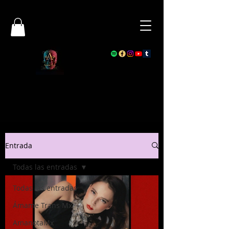
Entrada
Todas las entradas
Todas las entradas
Ámame Trans Mx
AmanotaMx