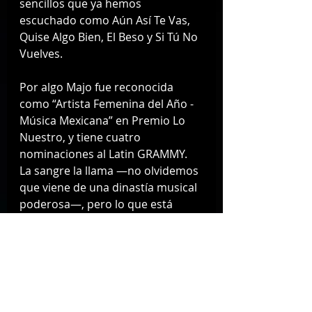
sencillos que ya hemos 
escuchado como Aún Así Te Vas, 
Quise Algo Bien, El Beso y Si Tú No 
Vuelves.
Por algo Majo fue reconocida 
como “Artista Femenina del Año - 
Música Mexicana” en Premio Lo 
Nuestro, y tiene cuatro 
nominaciones al Latin GRAMMY. 
La sangre la llama —no olvidemos 
que viene de una dinastía musical 
poderosa—, pero lo que está 
haciendo ahora es puro sello 
propio.
El 7 de junio regresa al Teatro 
Metropólitan con un show que 
promete ser un agasajo de 