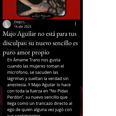
En primera persona
Coberturas
Diego L
Espectáculos
16 abr 2025
Majo Aguilar no está para tus
Cine y televisión
disculpas: su nuevo sencillo es
Salud & bienestar
Ámame Trans Colombia
puro amor propio
En Ámame Trans nos gusta 
cuando las mujeres toman el 
micrófono, se sacuden las 
lágrimas y sueltan la verdad sin 
anestesia. Y Majo Aguilar lo hace 
con toda la fuerza en “No Pidas 
Perdón”, su nuevo sencillo que 
llega como un trancazo directo al 
ego de quien alguna vez jugó con 
sus sentimientos. 