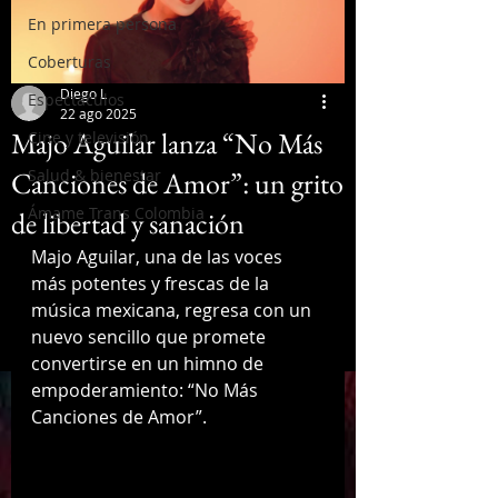
En primera persona
Coberturas
Diego L
Espectáculos
22 ago 2025
Majo Aguilar lanza “No Más
Cine y televisión
Canciones de Amor”: un grito
Salud & bienestar
Ámame Trans Colombia
de libertad y sanación
Majo Aguilar, una de las voces 
más potentes y frescas de la 
música mexicana, regresa con un 
nuevo sencillo que promete 
convertirse en un himno de 
empoderamiento: “No Más 
Canciones de Amor”.