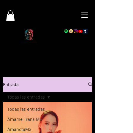
Entrada
Todas las entradas
Todas las entradas
Ámame Trans Mx
AmanotaMx