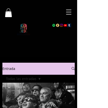
Entrada
Todas las entradas
Todas las entradas
Ámame Trans Mx
AmanotaMx