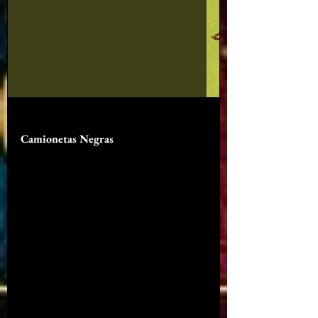
youtu.be
Camionetas Negras
Provided to YouTube by Virgin Music
Group Camionetas Negras · Low Clika
Camionetas Negras ℗ 2025 S1ENTO
Records/ HYBE Latin America Released
on: 2025-11-23 Vocals, Composer,
Lyricist: Roberto Palacios 6- String
Guitar, Composer, Lyricist: Luis
Terrazas A& R: Ricardo Reyes (Sony)
Executive Producer: Myrna Perez
Mixing Engineer, Mastering Engineer:
Luis Barrera Jr Assistant Mixing
Engineer: Paulo Uribe Producer:
WickedOutside Producer: Dunckchord
Producer: Julia Lewis Composer