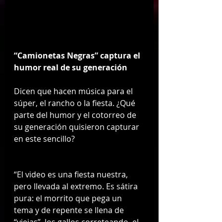
Lyricist: Roberto Palacios Composer
Lyricist: Luis Terrazas Auto-generated
by YouTube.
“Camionetas Negras” captura el 
humor real de su generación
Dicen que hacen música para el 
súper, el rancho o la fiesta. ¿Qué 
parte del humor y el cotorreo de 
su generación quisieron capturar 
en este sencillo?
“El video es una fiesta nuestra, 
pero llevada al extremo. Es sátira 
pura: el morrito que pega un 
tema y de repente se llena de 
“viejas”, los gallos correteando, el 