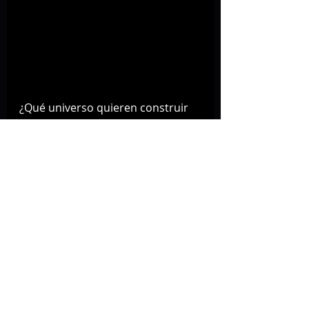
¿Qué universo quieren construir 
alrededor de esta era del house 
tumbado?
“Irreverencia total. Humor bizarro. 
Un poquito de crítica desde la 
comedia. Por ejemplo: en vez de 
modelos en el video, usamos a 
una señora de la tercera edad. 
¿Por qué? Porque cuestionamos 
esos estándares que todos 
repiten sin pensar”.