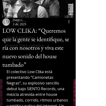
En primera persona
Coberturas
Diego L
Espectáculos
3 dic 2025
LOW CLIKA: “Queremos
Cine y televisión
que la gente se identifique, se
Salud & bienestar
Ámame Trans Colombia
ría con nosotros y viva este
nuevo sonido del house
tumbado”
El colectivo Low Clika está 
presentando “Camionetas 
Negras”, su explosivo sencillo 
debut bajo SIENTO Records, una 
mezcla atrevida entre house 
tumbado, corrido, ritmos urbanos 
y estética nativa del internet. Un 