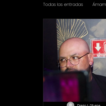
Todas las entradas
Ámame
Espectáculos
Cine y t
Diego L
29 ene