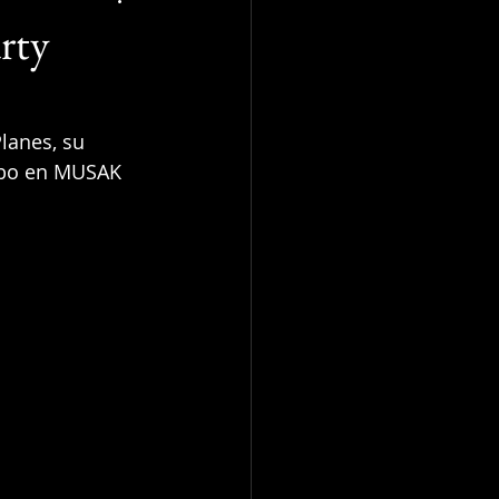
arty
lanes, su 
cabo en MUSAK 