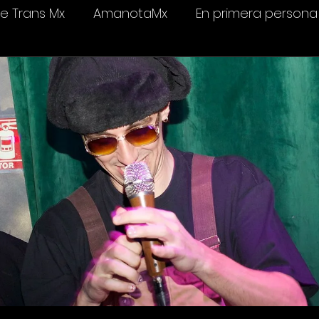
 Trans Mx
AmanotaMx
En primera persona
elevisión
Salud & bienestar
Ámame Trans C