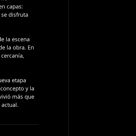
en capas: 
se disfruta 
de la escena 
de la obra. En 
cercanía, 
ueva etapa 
 concepto y la 
vivió más que 
 actual.