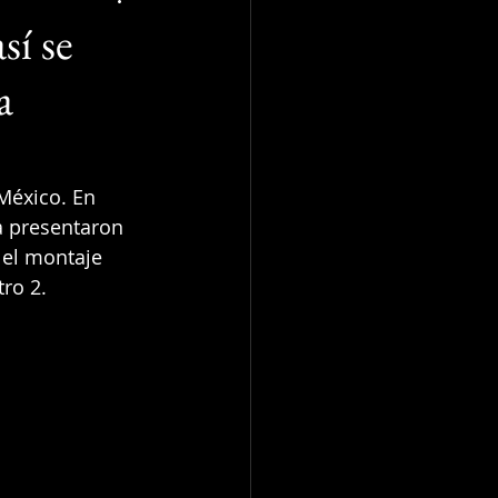
sí se
a
México. En 
a presentaron 
 el montaje 
tro 2.