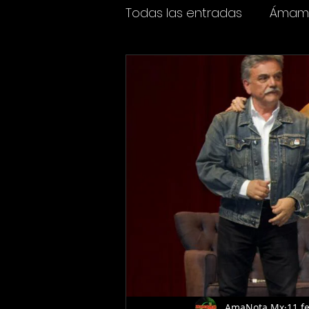
Todas las entradas
Ámame
Espectáculos
Cine y t
AmaNota Mx
11 f