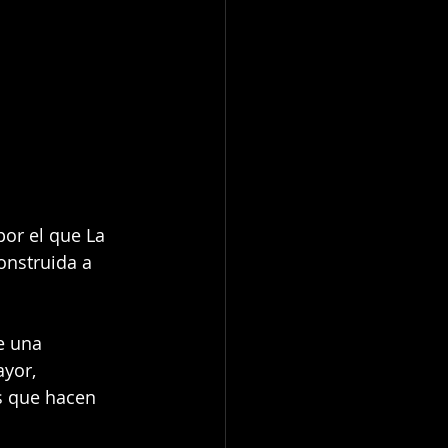
or el que La 
onstruida a 
e una 
yor, 
s que hacen 