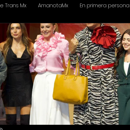
 Trans Mx
AmanotaMx
En primera persona
elevisión
Salud & bienestar
Ámame Trans C
eb