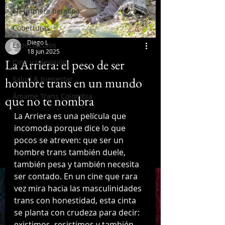
En primera persona
Coberturas
Diego L
Espectáculos
18 jun 2025
La Arriera: el peso de ser
Cine y televisión
hombre trans en un mundo
Salud & bienestar
Ámame Trans Colombia
que no te nombra
La Arriera es una película que 
incomoda porque dice lo que 
pocos se atreven: que ser un 
hombre trans también duele, 
también pesa y también necesita 
ser contado. En un cine que rara 
vez mira hacia las masculinidades 
trans con honestidad, esta cinta 
se planta con crudeza para decir: 
existimos, resistimos y también 