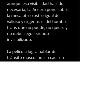
aunque esa visibilidad ha sido 
necesaria, La Arriera pone sobre 
la mesa otro rostro igual de 
valioso y urgente: el del hombre 
trans que no puede, no quiere y 
no debe seguir siendo 
invisibilizado.
La película logra hablar del 
tránsito masculino sin caer en 
clichés médicos ni en una visión 
occidentalizada. Lo hace desde lo 
rural, desde la familia, desde el 
trabajo físico, y desde el dolor de 
no ser nombrado en ningún lugar.
No es perfecta, pero es poderosa
Sí, La Arriera tiene algunos baches 