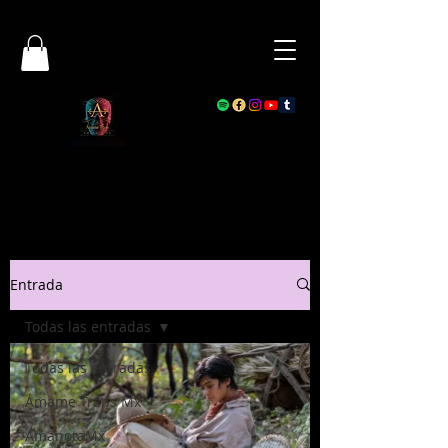
Entrada
Todas las entradas
Todas las entradas
Ámame Trans Mx
AmanotaMx