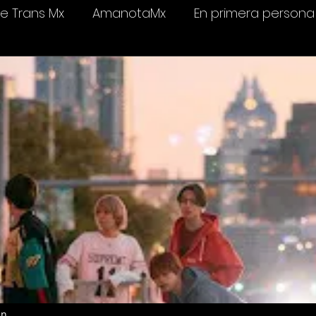
 Trans Mx
AmanotaMx
En primera persona
elevisión
Salud & bienestar
Ámame Trans C
un