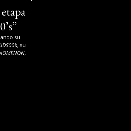
etapa
0’s”
ando su 
KIDS00’s
, su 
NOMENON
, 