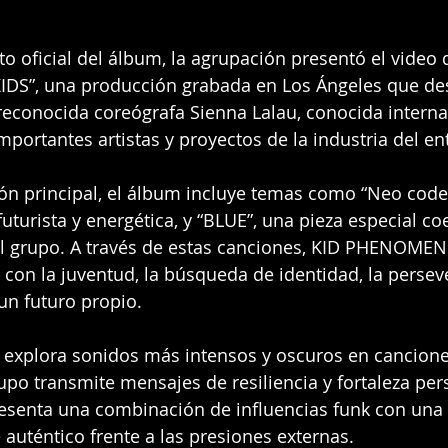
to oficial del álbum, la agrupación presentó el video 
KIDS”, una producción grabada en Los Ángeles que des
 reconocida coreógrafa Sienna Lalau, conocida intern
mportantes artistas y proyectos de la industria del en
ón principal, el álbum incluye temas como “Neo code
turista y energética, y “BLUE”, una pieza especial coe
del grupo. A través de estas canciones, KID PHENOME
con la juventud, la búsqueda de identidad, la perseve
un futuro propio.
n explora sonidos más intensos y oscuros en cancion
upo transmite mensajes de resiliencia y fortaleza pers
resenta una combinación de influencias funk con una 
 auténtico frente a las presiones externas.