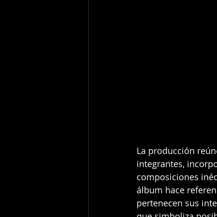
La producción reúne 
integrantes, incorp
composiciones inédi
álbum hace referenc
pertenecen sus inte
que simboliza posib