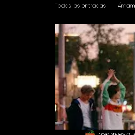
Todas las entradas
Ámame
Espectáculos
Cine y t
AmaNota Mx
22 j