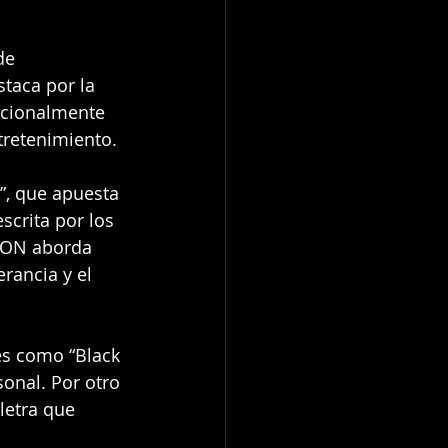
de 
taca por la 
acionalmente 
tretenimiento.
”, que apuesta 
scrita por los 
NON aborda 
rancia y el 
es como “Black 
onal. Por otro 
letra que 