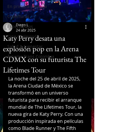
En primera persona
Coberturas
Diego L
Espectáculos
24 abr 2025
Katy Perry desata una
Cine y televisión
explosión pop en la Arena
Salud & bienestar
Ámame Trans Colombia
CDMX con su futurista The
Lifetimes Tour
La noche del 25 de abril de 2025, 
la Arena Ciudad de México se 
transformó en un universo 
futurista para recibir el arranque 
mundial de The Lifetimes Tour, la 
nueva gira de Katy Perry. Con una 
producción inspirada en películas 
como Blade Runner y The Fifth 