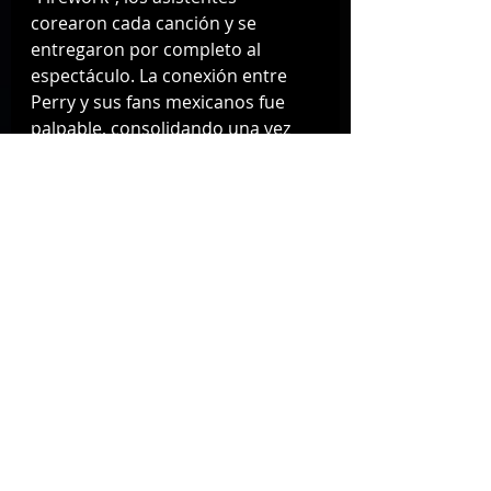
corearon cada canción y se 
entregaron por completo al 
espectáculo. La conexión entre 
Perry y sus fans mexicanos fue 
palpable, consolidando una vez 
más su estatus como una de las 
artistas más queridas en el país.
The Lifetimes Tour continuará su 
recorrido por Monterrey antes de 
llevar su propuesta futurista a 
otros países. Sin duda, este 
arranque en la Ciudad de México 
ha dejado una huella imborrable 
en la memoria de todos los 
presentes.
Música
#mexico
#entretenimiento
#espectaculos
#AmaNota Mx
#KatyPerry
#arenacdmx