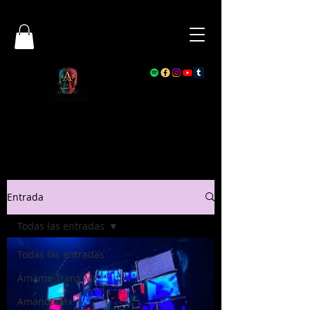
Entrada
Todas las entradas
Todas las entradas
Ámame Trans Mx
AmanotaMx