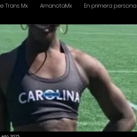
 Trans Mx
AmanotaMx
En primera persona
elevisión
Salud & bienestar
Ámame Trans C
 ago 2025