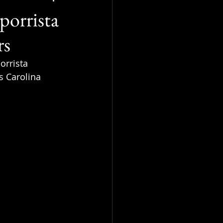
porrista
rs
orrista 
s Carolina 