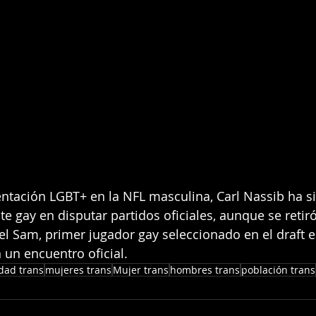
ntación LGBT+ en la NFL masculina, Carl Nassib ha si
e gay en disputar partidos oficiales, aunque se retiró
el Sam, primer jugador gay seleccionado en el draft 
n un encuentro oficial.
dad trans
mujeres trans
Mujer trans
hombres trans
población trans