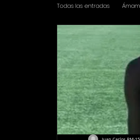
Todas las entradas
Ámame
Espectáculos
Cine y t
Juan Carlos RM
15