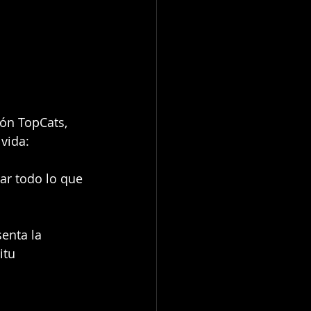
ón TopCats, 
vida:
r todo lo que 
enta la 
itu 