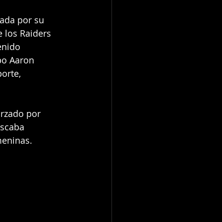
cada por su 
 los Raiders 
enido 
po Aaron 
orte, 
orzado por 
uscaba 
meninas.