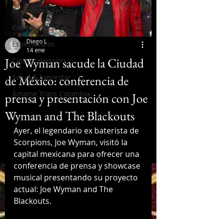
En primera persona
Coberturas
Diego L
Espectáculos
14 ene
Joe Wyman sacude la Ciudad
Cine y televisión
de México: conferencia de
Salud & bienestar
Ámame Trans Colombia
prensa y presentación con Joe
Wyman and The Blackouts
Ayer, el legendario ex baterista de 
Scorpions, Joe Wyman, visitó la 
capital mexicana para ofrecer una 
conferencia de prensa y showcase 
musical presentando su proyecto 
actual: Joe Wyman and The 
Blackouts. 