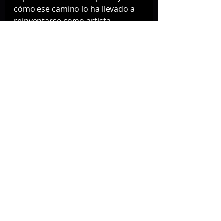
cómo ese camino lo ha llevado a 
reinventarse como artista.
Importancia del evento
La llegada de Joe Wyman y su 
proyecto a México representa:
🔹 Un puente entre el rock clásico 
y la escena actual.
🔹 Una oportunidad para que 
medios y público conozcan su 
nueva etapa musical.