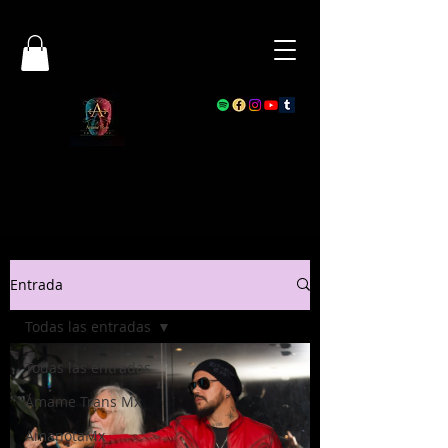
Entrada
Todas las entradas
Todas las entradas
Ámame Trans Mx
AmanotaMx