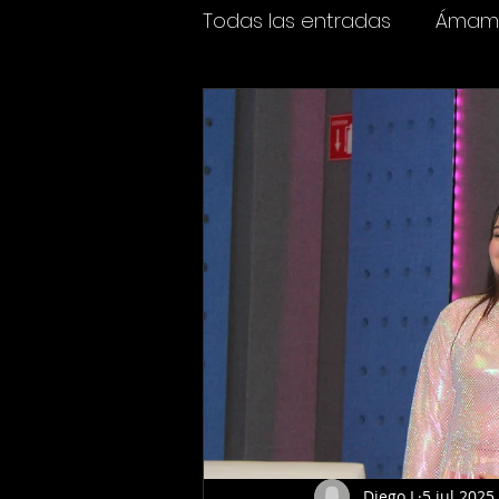
Todas las entradas
Ámame
Espectáculos
Cine y t
Diego L
5 jul 2025