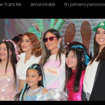
 Trans Mx
AmanotaMx
En primera persona
elevisión
Salud & bienestar
Ámame Trans C