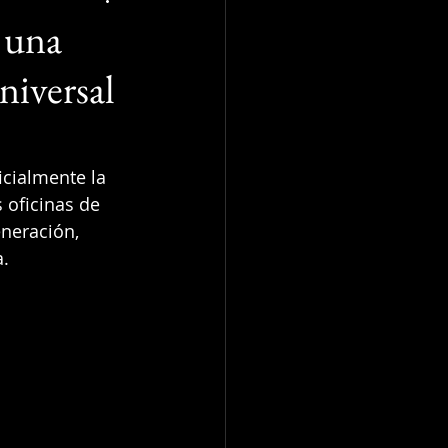
 una
niversal
icialmente la 
 oficinas de 
neración, 
a.