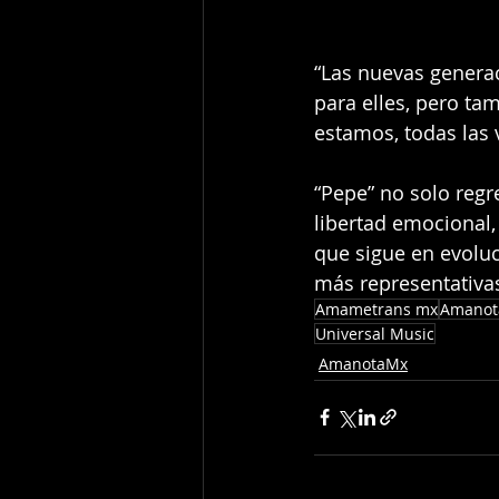
“Las nuevas generac
para elles, pero ta
estamos, todas las 
“Pepe” no solo reg
libertad emocional,
que sigue en evolu
más representativas
Amametrans mx
Amanot
Universal Music
AmanotaMx