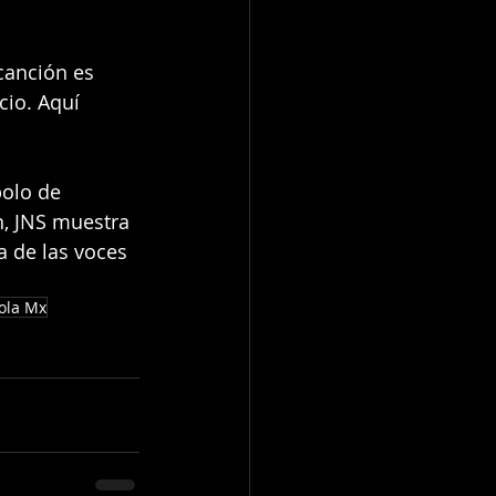
canción es 
cio. Aquí 
olo de 
n, JNS muestra 
 de las voces 
ola Mx