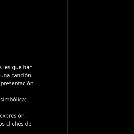
s les que han 
guna canción. 
 presentación.
 simbólica: 
expresión, 
s clichés del 