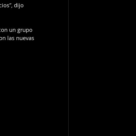
ios”, dijo 
 con un grupo 
on las nuevas 