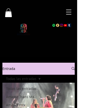
Entrada
Todas las entradas
Todas las entradas
Ámame Trans Mx
AmanotaMx