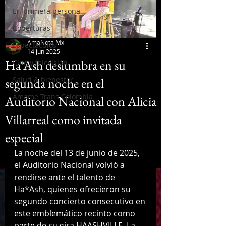
En primera persona
Coberturas
AmaNota Mx
Espectáculos
14 jun 2025
Ha*Ash deslumbra en su
Cine y televisión
segunda noche en el
Salud & bienestar
Ámame Trans Colombia
Auditorio Nacional con Alicia
Villarreal como invitada
especial
La noche del 13 de junio de 2025, 
el Auditorio Nacional volvió a 
rendirse ante el talento de 
Ha*Ash, quienes ofrecieron su 
segundo concierto consecutivo en 
este emblemático recinto como 
parte de su gira HAASHVILLE. La 