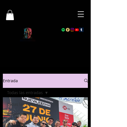
Entrada
Todas las entradas
Todas las entradas
Ámame Trans Mx
AmanotaMx