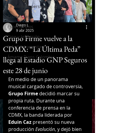
En primera persona
Coberturas
Diego L
Espectáculos
9 abr 2025
Grupo Firme vuelve a la
Cine y televisión
CDMX: “La Última Peda”
Salud & bienestar
Ámame Trans Colombia
llega al Estadio GNP Seguros
este 28 de junio
En medio de un panorama 
musical cargado de controversia, 
Grupo Firme
 decidió marcar su 
propia ruta. Durante una 
conferencia de prensa en la 
CDMX, la banda liderada por 
Eduin Caz
 presentó su nueva 
producción 
Evolución
, y dejó bien 