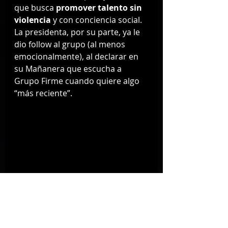
que busca 
promover talento sin 
violencia
 y con conciencia social. 
La presidenta, por su parte, ya le 
dio follow al grupo (al menos 
emocionalmente), al declarar en 
su Mañanera que escucha a 
Grupo Firme cuando quiere algo 
“más reciente”.
La agrupación anunció su 
esperada gira 
"La Última Peda"
, 
que aterriza en la Ciudad de 