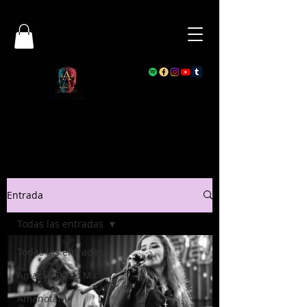
Entrada
Todas las entradas
Todas las entradas
Ámame Trans Mx
AmanotaMx