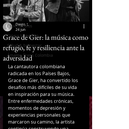
En primera persona
Coberturas
Diego. L
Espectáculos
24 jun
Grace de Gier: la música como
Cine y televisión
refugio, fe y resiliencia ante la
Salud & bienestar
Ámame Trans Colombia
adversidad
La cantautora colombiana 
radicada en los Países Bajos, 
Grace de Gier, ha convertido los 
desafíos más difíciles de su vida 
en inspiración para su música. 
Entre enfermedades crónicas, 
momentos de depresión y 
experiencias personales que 
marcaron su camino, la artista 
continúa construyendo una 