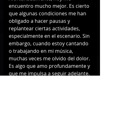
encuentro mucho mejor. Es cierto 
que algunas condiciones me han 
obligado a hacer pausas y 
replantear ciertas actividades, 
especialmente en el escenario. Sin 
embargo, cuando estoy cantando 
o trabajando en mi música, 
muchas veces me olvido del dolor. 
Es algo que amo profundamente y 
que me impulsa a seguir adelante. 
La pasión que siento por lo que 
hago es más fuerte que muchas 
de las dificultades que he 
enfrentado.
Has hablado del vínculo especial 
que sientes con México y de una 