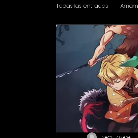
Todas las entradas
Ámame
Espectáculos
Cine y t
Diego L
10 ene