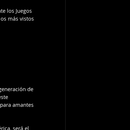
te los Juegos 
ios más vistos 
generación de 
ste 
 para amantes 
ica, será el 