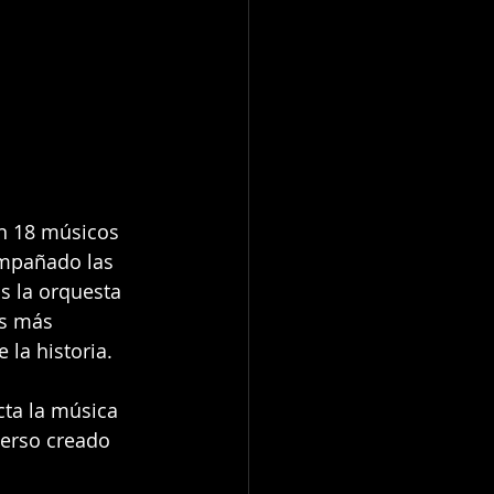
on 18 músicos 
ompañado las 
as la orquesta 
as más 
 la historia.
cta la música 
verso creado 