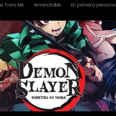
 Trans Mx
AmanotaMx
En primera persona
elevisión
Salud & bienestar
Ámame Trans C