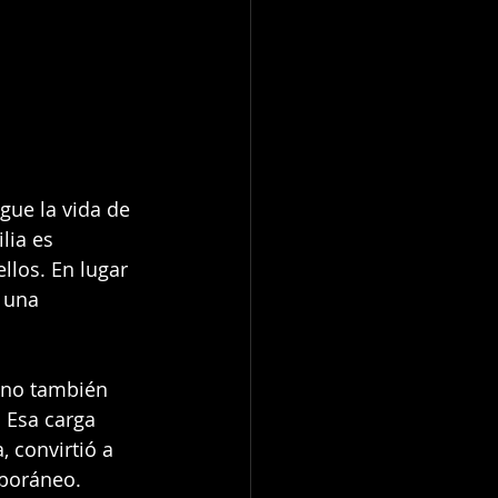
gue la vida de 
ia es 
los. En lugar 
 una 
sino también 
 Esa carga 
 convirtió a 
poráneo.