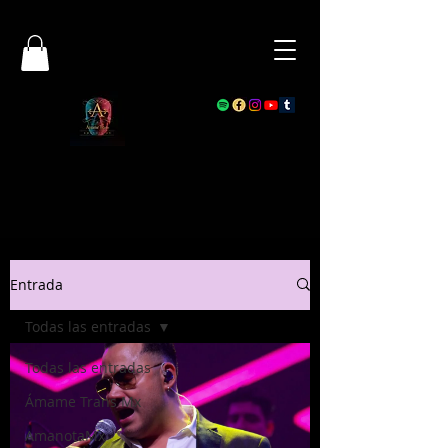
Entrada
Todas las entradas
Todas las entradas
Ámame Trans Mx
AmanotaMx