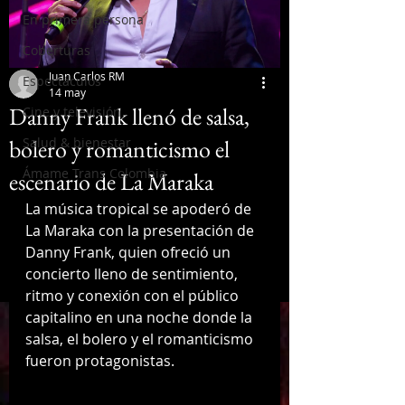
En primera persona
Coberturas
Juan Carlos RM
Espectáculos
14 may
Danny Frank llenó de salsa,
Cine y televisión
bolero y romanticismo el
Salud & bienestar
Ámame Trans Colombia
escenario de La Maraka
La música tropical se apoderó de 
La Maraka con la presentación de 
Danny Frank, quien ofreció un 
concierto lleno de sentimiento, 
ritmo y conexión con el público 
capitalino en una noche donde la 
salsa, el bolero y el romanticismo 
fueron protagonistas.