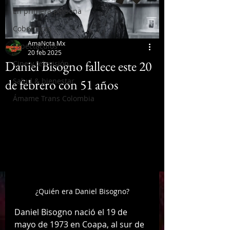
En primera persona
Coberturas
AmaNota Mx
Espectáculos
20 feb 2025
Daniel Bisogno fallece este 20
Cine y televisión
de febrero con 51 años
Salud & bienestar
Ámame Trans Colombia
¿Quién era Daniel Bisogno?
Daniel Bisogno nació el 19 de 
mayo de 1973 en Coapa, al sur de 