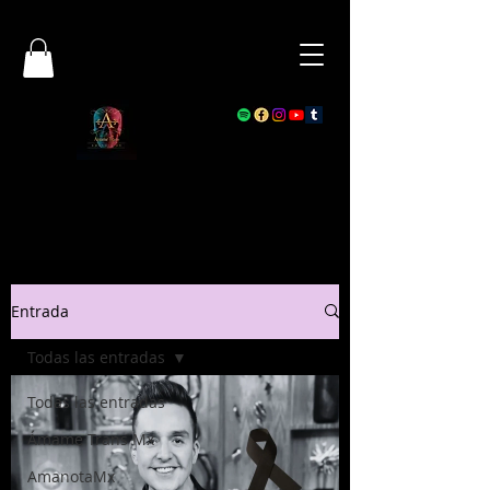
Entrada
Todas las entradas
Todas las entradas
Ámame Trans Mx
AmanotaMx