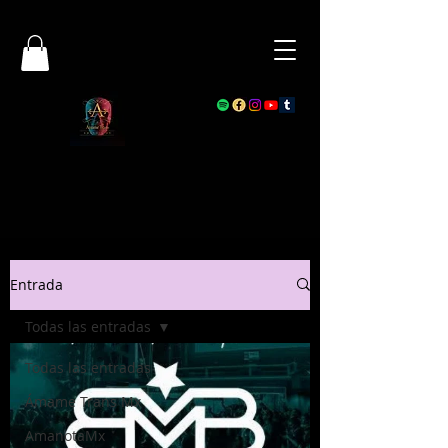
Entrada
Todas las entradas
Todas las entradas
Ámame Trans Mx
AmanotaMx