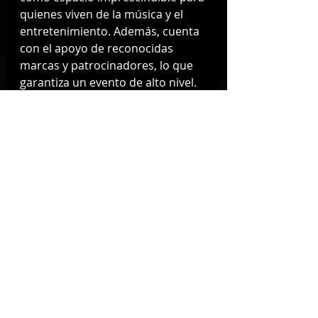
quienes viven de la música y el 
entretenimiento. Además, cuenta 
con el apoyo de reconocidas 
marcas y patrocinadores, lo que 
garantiza un evento de alto nivel.
Detalles clave
📅 Fechas: 25 y 26 de agosto de 
2025
📍 Lugar: Auditorio Nacional, 
CDMX
🎟 Inscripciones: Disponibles en el 
sitio oficial de la Convención BMB
Amametrans mx
Amanota Mx
Música
Entretenimiento
México
Musica
Espectáculos
Auditorio Nacional