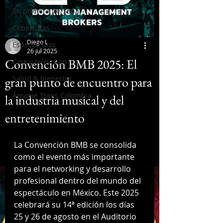
En primera persona
Coberturas
Diego L
Espectáculos
26 jul 2025
Convención BMB 2025: El
Cine y televisión
gran punto de encuentro para
Salud & bienestar
Ámame Trans Colombia
la industria musical y del
entretenimiento
La Convención BMB se consolida 
como el evento más importante 
para el networking y desarrollo 
profesional dentro del mundo del 
espectáculo en México. Este 2025 
celebrará su 14ª edición los días 
25 y 26 de agosto en el Auditorio 