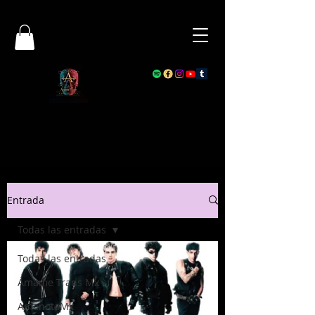
Entrada
Todas las entradas
Todas las entradas
Ámame Trans Mx
AmanotaMx