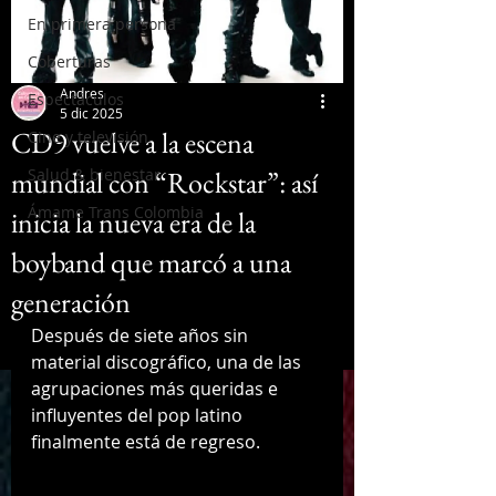
En primera persona
Coberturas
Andres
Espectáculos
5 dic 2025
CD9 vuelve a la escena
Cine y televisión
mundial con “Rockstar”: así
Salud & bienestar
Ámame Trans Colombia
inicia la nueva era de la
boyband que marcó a una
generación
Después de siete años sin 
material discográfico, una de las 
agrupaciones más queridas e 
influyentes del pop latino 
finalmente está de regreso. 