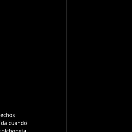
hechos 
elda cuando 
 colchoneta 