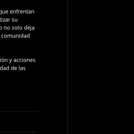
 que enfrentan 
izar su 
o no solo deja 
na comunidad 
ión y acciones 
idad de las 