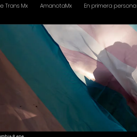
 Trans Mx
AmanotaMx
En primera persona
elevisión
Salud & bienestar
Ámame Trans C
ombia
8 ene