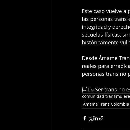
Este caso vuelve a 
las personas trans 
integridad y derech
secuelas físicas, s
históricamente vul
Desde Ámame Trans C
reales para erradica
personas trans no p
🏳️‍⚧️✊ Ser trans no 
comunidad trans
mujere
Ámame Trans Colombia