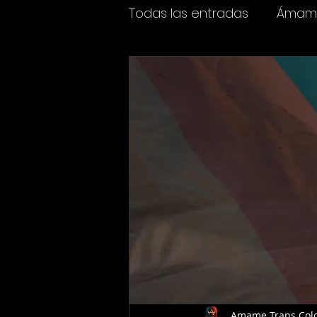
Todas las entradas
Ámame
Espectáculos
Cine y t
Amame Trans Col