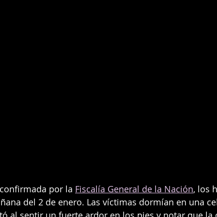
confirmada por la 
Fiscalía General de la Nación
, los 
añana del 2 de enero. Las víctimas dormían en una c
ó al sentir un fuerte ardor en los pies y notar que la