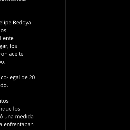
elipe Bedoya 
dos 
 ente 
ar, los 
on aceite 
po.
co-legal de 20 
ido.
ntos 
nque los 
nó una medida 
a enfrentaban 