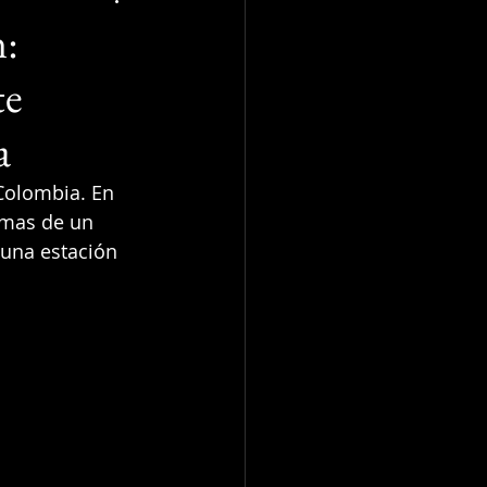
n:
te
a
Colombia. En 
imas de un 
 una estación 