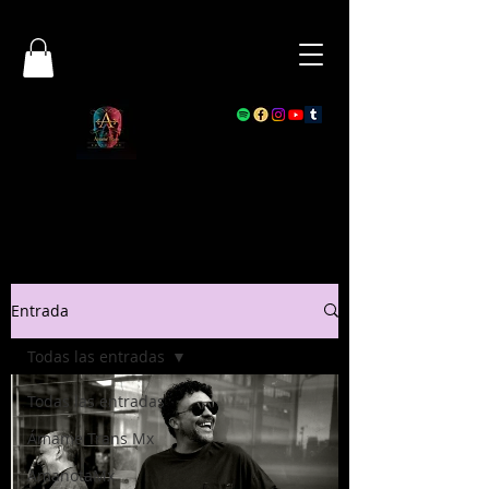
Entrada
Todas las entradas
Todas las entradas
Ámame Trans Mx
AmanotaMx