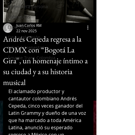
En primera persona
Coberturas
Juan Carlos RM
Espectáculos
22 nov 2025
Andrés Cepeda regresa a la
Cine y televisión
CDMX con “Bogotá La
Salud & bienestar
Ámame Trans Colombia
Gira”, un homenaje íntimo a
su ciudad y a su historia
musical
El aclamado productor y 
cantautor colombiano Andrés 
Cepeda, cinco veces ganador del 
Latin Grammy y dueño de una voz 
que ha marcado a toda América 
Latina, anunció su esperado 
regreso a México con un 