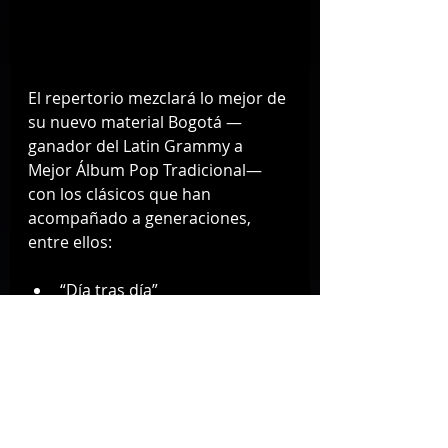
El repertorio mezclará lo mejor de 
su nuevo material Bogotá —
ganador del Latin Grammy a 
Mejor Álbum Pop Tradicional— 
con los clásicos que han 
acompañado a generaciones, 
entre ellos:
“Día tras día”
“Lo Mejor Que Hay En Mi Vida”
“El Mensaje”
Además, el concierto llega tras 
una emocionante noticia: Bogotá 