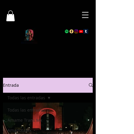
Entrada
Todas las entradas
Todas las entradas
Ámame Trans Mx
AmanotaMx