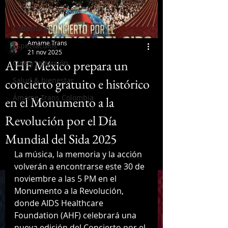
En primera persona
Coberturas
Amame Trans
Espectáculos
21 nov 2025
AHF México prepara un
Cine y televisión
concierto gratuito e histórico
Salud & bienestar
Ámame Trans Colombia
en el Monumento a la
Revolución por el Día
Mundial del Sida 2025
La música, la memoria y la acción 
volverán a encontrarse este 30 de 
noviembre a las 5 PM en el 
Monumento a la Revolución, 
donde AIDS Healthcare 
Foundation (AHF) celebrará una 
nueva edición del Concierto por el 