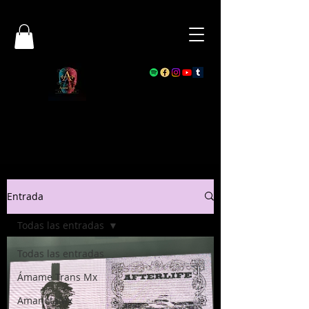
Entrada
Todas las entradas
Todas las entradas
Ámame Trans Mx
AmanotaMx