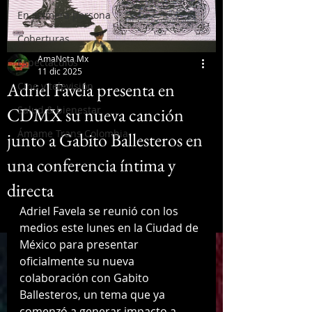
En primera persona
Coberturas
AmaNota Mx
Espectáculos
11 dic 2025
Adriel Favela presenta en
Cine y televisión
CDMX su nueva canción
Salud & bienestar
Ámame Trans Colombia
junto a Gabito Ballesteros en
una conferencia íntima y
directa
Adriel Favela se reunió con los 
medios este lunes en la Ciudad de 
México para presentar 
oficialmente su nueva 
colaboración con Gabito 
Ballesteros, un tema que ya 
comenzó a generar impacto a 