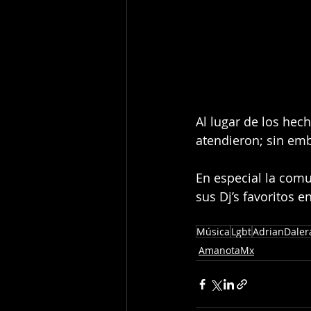
Al lugar de los hec
atendieron; sin emb
En especial la comu
sus Dj’s favoritos 
Música
Lgbt
AdrianDaler
AmanotaMx