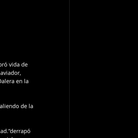
bró vida de 
aviador, 
alera en la 
aliendo de la 
dad.“derrapó 