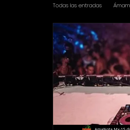
Todas las entradas
Ámame
Espectáculos
Cine y t
AmaNota Mx
15 d