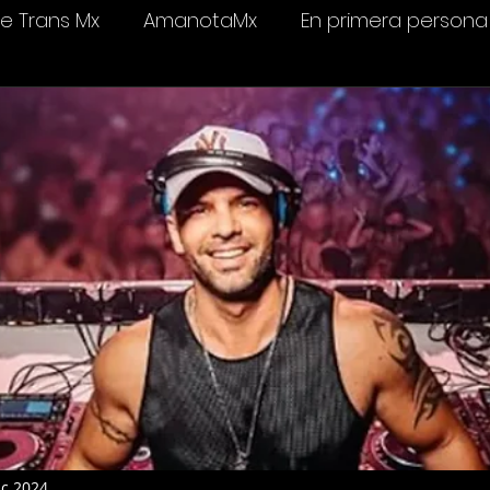
 Trans Mx
AmanotaMx
En primera persona
elevisión
Salud & bienestar
Ámame Trans C
ic 2024